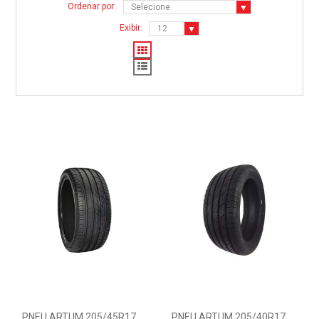
Ordenar por:
Exibir:
PNEU ARTUM 205/45R17
PNEU ARTUM 205/40R17