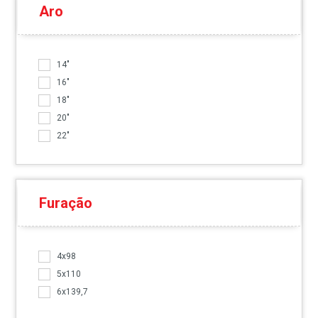
Aro
14"
16"
18"
20"
22"
Furação
4x98
5x110
6x139,7