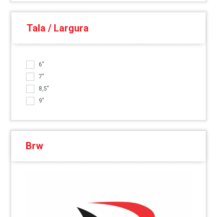
Tala / Largura
6"
7"
8,5"
9"
Brw